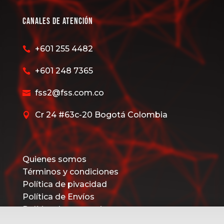
Canales de Atención
+601 255 4482

+601 248 7365

fss2@fss.com.co

Cr 24 #63c-20 Bogotá Colombia

Quienes somos
Términos y condiciones
Política de pivacidad
Política de Envíos
Política de promociones