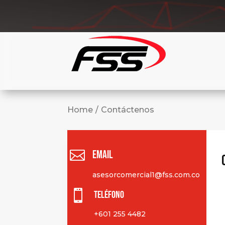
Home
Contáctenos

Email
asesorcomercial1@fss.com.co

Teléfono
+601 255 4482