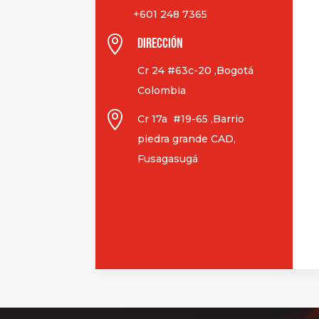
+601 248 7365

Dirección
Cr 24 #63c-20 ,Bogotá
Colombia

Cr 17a #19-65 ,Barrio
piedra grande CAD,
Fusagasugá