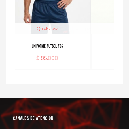
Quickview
Qu
uniforme Futbol FSS
H
$
85.000
$
1
Canales de Atención