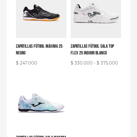
$ 330.000
hasta
$ 375.000
Zapatillas fútbol máxima 25
Zapatillas fútbol sala top
negro
flex 25 indoor blanco
Rango
$
247.000
$
330.000
-
$
375.000
de
precios:
desde
$ 330.0
hasta
$ 375.00