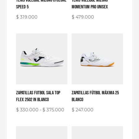
Tenis Voleibol Mizuno Cyclone
Tenis Voleibol Mizuno
Speed 5
Momentum Pro Unisex
$
319.000
$
479.000
Zapatillas Futbol Sala Top
Zapatillas fútbol máxima 25
Flex 2502 IN Blanco
blanco
Rango
$
330.000
-
$
375.000
$
247.000
de
precios:
desde