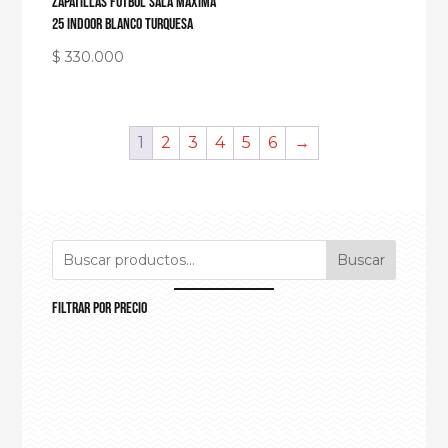
Zapatillas fútbol sala Maxima
25 indoor blanco turquesa
$
330.000
1
2
3
4
5
6
→
Buscar
Filtrar por precio