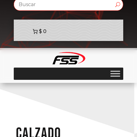
$ 0
calzado