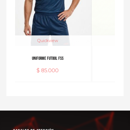
Quickview
Qu
uniforme Futbol FSS
H
$
85.000
$
1