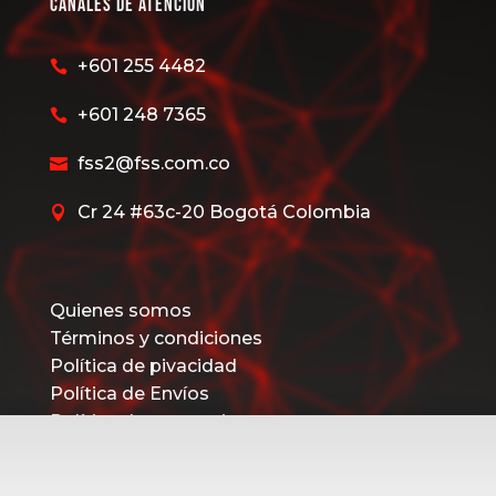
Canales de Atención
+601 255 4482

+601 248 7365

fss2@fss.com.co

Cr 24 #63c-20 Bogotá Colombia

Quienes somos
Términos y condiciones
Política de pivacidad
Política de Envíos
Política de promociones