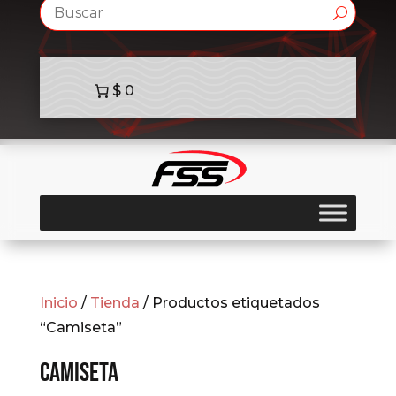
$ 0
Inicio
/
Tienda
/ Productos etiquetados
“Camiseta”
Camiseta