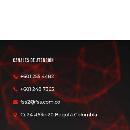
Canales de Atención
+601 255 4482

+601 248 7365

fss2@fss.com.co

Cr 24 #63c-20 Bogotá Colombia
