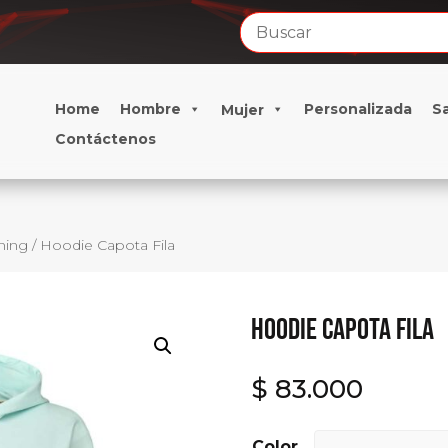
Home
Hombre
Personalizada
S
Mujer
Contáctenos
ning
/ Hoodie Capota Fila
Hoodie Capota Fila
$
83.000
Color