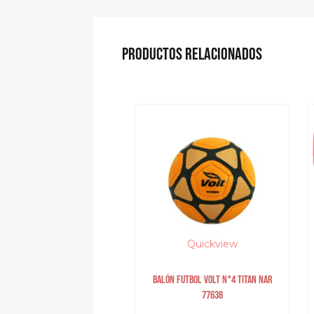
PRODUCTOS RELACIONADOS
Quickview
Quickview
Balón futbol volt n°4 titan nar
Guante golty competencia
77638
hyperfaster