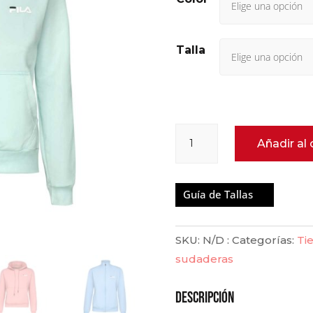
Talla
Hoodie
Añadir al 
Capota
Fila
cantidad
Guía de Tallas
SKU:
N/D
Categorías:
Ti
sudaderas
descripción