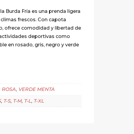
a Burda Fría es una prenda ligera
ra climas frescos. Con capota
do, ofrece comodidad y libertad de
actividades deportivas como
ble en rosado, gris, negro y verde
,
ROSA
,
VERDE MENTA
S
,
T-S
,
T-M
,
T-L
,
T-XL