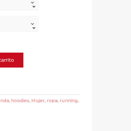
carrito
enda
,
hoodies
,
Mujer
,
ropa
,
running
,