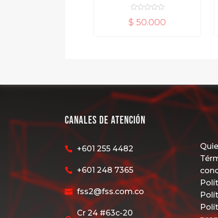
$
50.000
$
92.000
d
d
e
e
5
5
Canales de Atención
Qui
+601 255 4482

Térm
+601 248 7365
con

Polí
fss2@fss.com.co

Polí
Polí
Cr 24 #63c-20