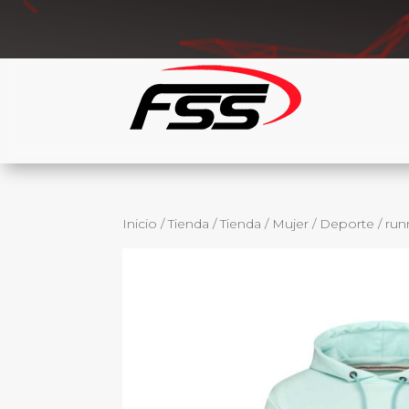
Inicio
/
Tienda
/
Tienda
/
Mujer
/
Deporte
/
run