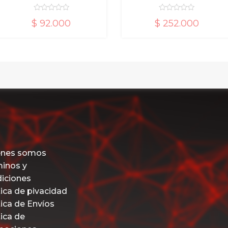
$
252.000
$
153.300
d
d
e
e
5
5
enes somos
inos y
diciones
tica de pivacidad
tica de Envíos
tica de