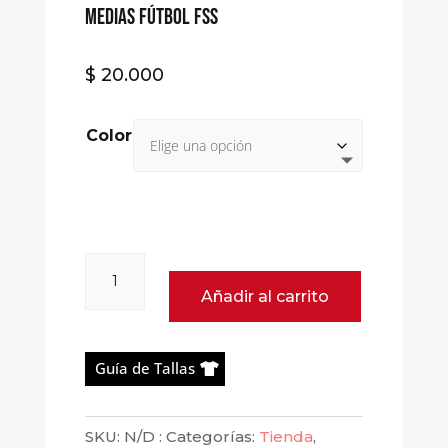
Medias fútbol FSS
$
20.000
Color
Medias
fútbol
Añadir al carrito
FSS
cantidad
Guía de Tallas
SKU:
N/D
Categorías:
Tienda
,