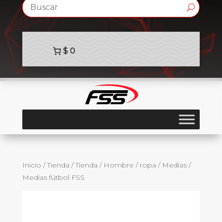
$ 0
Inicio
/
Tienda
/
Tienda
/
Hombre
/
ropa
/
Medias
/
Medias fútbol FSS