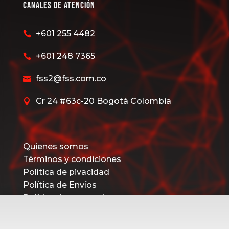
Canales de Atención
+601 255 4482

+601 248 7365

fss2@fss.com.co

Cr 24 #63c-20 Bogotá Colombia

Quienes somos
Términos y condiciones
Política de pivacidad
Política de Envíos
Política de promociones