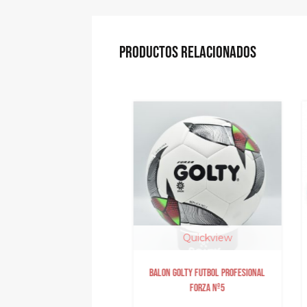
PRODUCTOS RELACIONADOS
Quickview
Quickview
tes arquero Elite Warrior
BALON GOLTY FUTBOL PROFESIONAL
FORZA Nº5