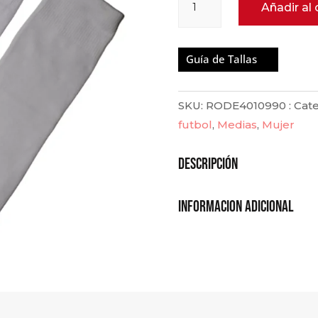
Añadir al 
jogo
nylon
lycra
cantidad
Guía de Tallas
SKU:
RODE4010990
Cat
futbol
,
Medias
,
Mujer
descripción
Informacion Adicional