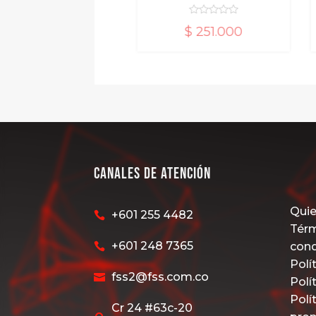
$
250.000
$
251.000
d
e
d
5
e
5
Canales de Atención
Qui
+601 255 4482

Térm
+601 248 7365
con

Polí
fss2@fss.com.co

Polí
Polí
Cr 24 #63c-20