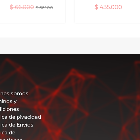
$
66.000
$
435.000
$
56.100
d
d
e
e
5
5
enes somos
inos y
diciones
tica de pivacidad
tica de Envíos
tica de