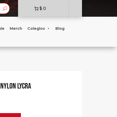
$ 0
ale
Merch
Colegios
Blog
 nylon lycra