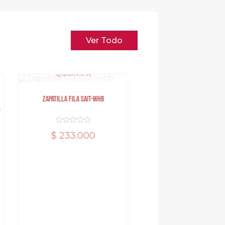
Ver Todo
Quickview
Zapatilla fila sait-whb
$
233.000
d
e
5
Quickview
balón nike futbol merc sc
810#4