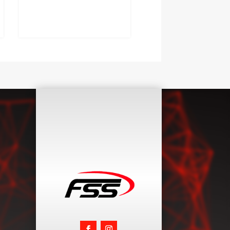
$
80.000
d
e
5