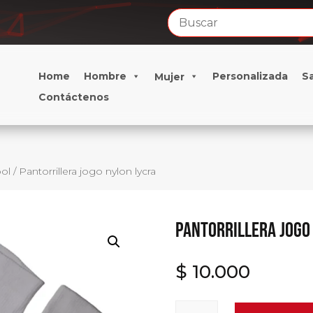
Home
Hombre
Personalizada
S
Mujer
Contáctenos
bol
/ Pantorrillera jogo nylon lycra
Pantorrillera jogo
$
10.000
Pantorrillera