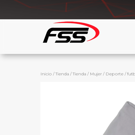
Inicio
/
Tienda
/
Tienda
/
Mujer
/
Deporte
/
fut